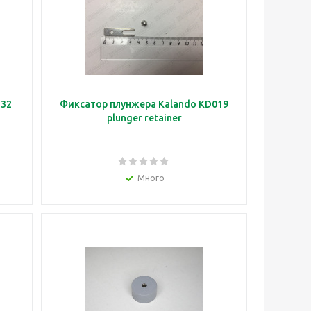
21132
Фиксатор плунжера Kalando KD019
plunger retainer
Много