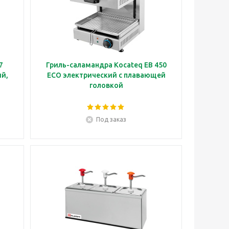
7
Гриль-саламандра Kocateq EB 450
ий,
ECO электрический с плавающей
головкой
Под заказ