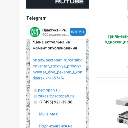
Telegram
Гриль-ман
односекцио