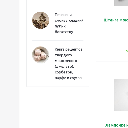
Печенег и
Штанга мою
смоква: сладкий
путь к
богатству
Книга рецептов
твердого
мороженого
(джелато),
сорбетов,
парфе и соусов.
Лампочка 