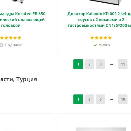
мандра Kocateq EB 650
Дозатор Kalando KD 002 2 set д
рический с плавающей
соусов с 2 помпами и 2
головкой
гастроемкостями GN1/6*200 
Под заказ
Много
1
2
3
11
асти, Турция
1
2
3
10