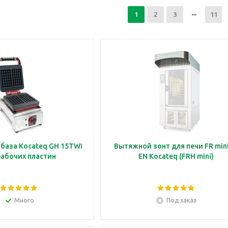
1
2
3
11
база Kocateq GH 15TWI
Вытяжной зонт для печи FR mini
рабочих пластин
EN Kocateq (FRH mini)
Много
Под заказ