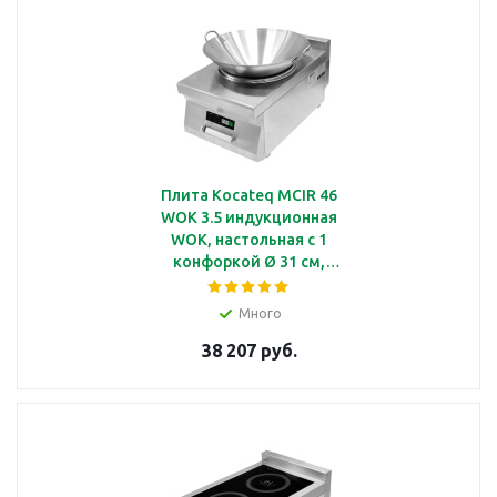
Плита Kocateq MCIR 46
WOK 3.5 индукционная
WOK, настольная с 1
конфоркой Ø 31 см,
мощность 3.5 кВт,
линия 600
Много
38 207 руб.