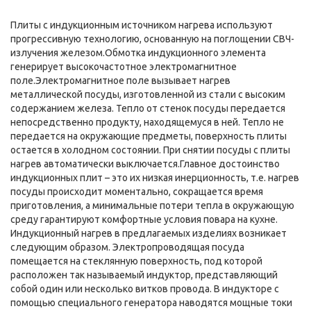
Плиты с индукционным источником нагрева используют
прогрессивную технологию, основанную на поглощении СВЧ-
излучения железом.Обмотка индукционного элемента
генерирует высокочастотное электромагнитное
поле.Электромагнитное поле вызывает нагрев
металлической посуды, изготовленной из стали с высоким
содержанием железа. Тепло от стенок посуды передается
непосредственно продукту, находящемуся в ней. Тепло не
передается на окружающие предметы, поверхность плиты
остается в холодном состоянии. При снятии посуды с плиты
нагрев автоматически выключается.Главное достоинство
индукционных плит – это их низкая инерционность, т.е. нагрев
посуды происходит моментально, сокращается время
приготовления, а минимальные потери тепла в окружающую
среду гарантируют комфортные условия повара на кухне.
Индукционный нагрев в предлагаемых изделиях возникает
следующим образом. Электропроводящая посуда
помещается на стеклянную поверхность, под которой
расположен так называемый индуктор, представляющий
собой один или несколько витков провода. В индукторе с
помощью специального генератора наводятся мощные токи