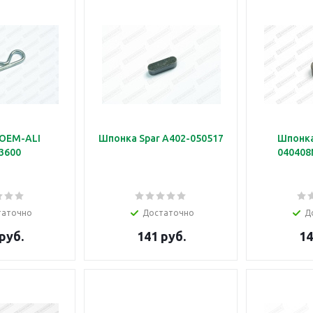
OEM-ALI
Шпонка Spar A402-050517
Шпонка
3600
040408
таточно
Достаточно
Д
руб.
141 руб.
14