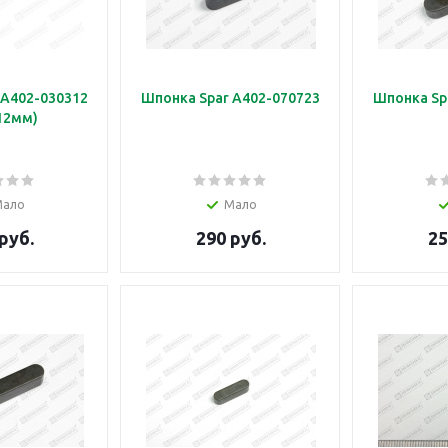
 A402-030312
Шпонка Spar A402-070723
Шпонка Sp
12мм)
Мало
Мало
руб.
290 руб.
25