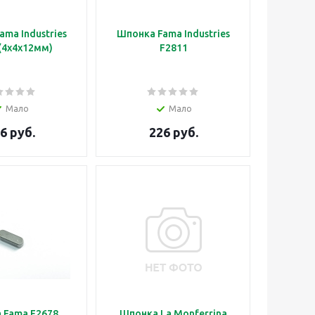
ma Industries
Шпонка Fama Industries
(4x4x12мм)
F2811
Мало
Мало
6 руб.
226 руб.
 Fama F2678
Шпонка La Monferrina