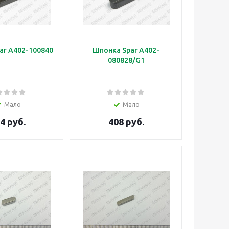
ar A402-100840
Шпонка Spar A402-
080828/G1
Мало
Мало
4 руб.
408 руб.