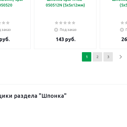
050520
050512N (5х5х12мм)
(5х
 заказ
Под заказ
руб.
143 руб.
26
1
2
3
щики раздела "Шпонка"