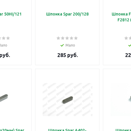
r 50HI/121
Шпонка Spar 200/128
Шпонка Fa
F2812 
Мало
Мало
руб.
285 руб.
22
х20мм) Spar
Шпонка Spar A402-
Шпонка