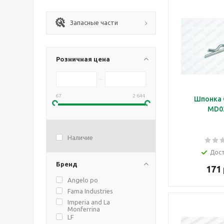
Запасные части
Розничная цена
67
2 644
Шпонка 
MD0
Наличие
Дос
Бренд
171 
Angelo po
Fama Industries
Imperia and La
Monferrina
LF