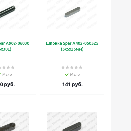
ar A902-06030
Шпонка Spar A402-050525
6х30L)
(5х5х25мм)
Мало
Мало
0 руб.
141 руб.