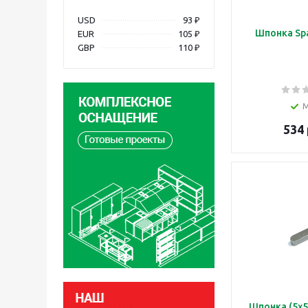
USD
93 ₽
Шпонка Spa
EUR
105 ₽
GBP
110 ₽
534 
Шпонка (5х5