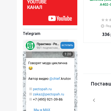
A402-
Под
Telegram
336 
Постав