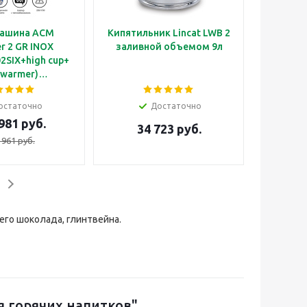
ашина ACM
Кипятильник Lincat LWB 2
r 2 GR INOX
заливной объемом 9л
SIX+high cup+
 warmer)
атическая с 2
 под высокие
остаточно
Достаточно
одогревателем
981 руб.
34 723 руб.
чашек
 961 руб.
его шоколада, глинтвейна.
 горячих напитков"