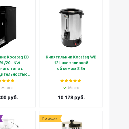
к Kocateq EB
Кипятильник Kocateq WB
 9L/20L NW
12 Luxe заливной
ного типа с
объемом 8.5л
дительностью
с сенсорной
 управления,
Много
Много
ого цвета
800 руб.
10 178 руб.
По акции