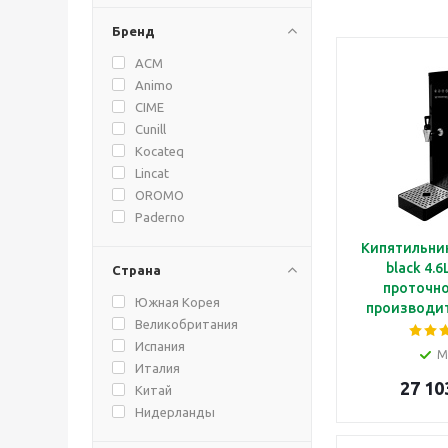
Бренд
ACM
Animo
CIME
Cunill
Kocateq
Lincat
OROMO
Paderno
Кипятильник 
black 4.
Страна
проточно
Южная Корея
производи
Великобритания
35л/ч с 
Испания
панелью у
М
черног
Италия
27 10
Китай
Нидерланды