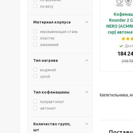
по весу
Кофемаш
Rounder 2 
Материал корпуса
NERO (ACMR
нержавеющая сталь
cup) автома
группами п
пластик
ча
алюминий
Дос
184 24
Тип нагрева
210 73
водяной
сухой
Тип кофемашины
Кипятильники, м
полуавтомат
автомат
Количество групп,
шт
Поставщ