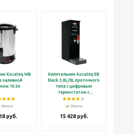
ик Kocateq WB
Кипятильник Kocateq EB
e заливной
black 3,8L/8L проточного
мом 10.3л
типа с цифровым
термостатом с
производительностью
23л/ч
Много
Много
18 руб.
15 428 руб.