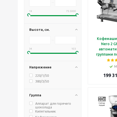
14
75.5000
Высота, см.
Кофемаши
Nero 2 G
автоматич
34
103
группами п
чаш
мультибойл
М
Напряжение
регулятор
199 31
корпус из 
220/1/50
ст
380/3/50
Группа
Аппарат для горячего
шоколада
Кипятильник
Кофемашина