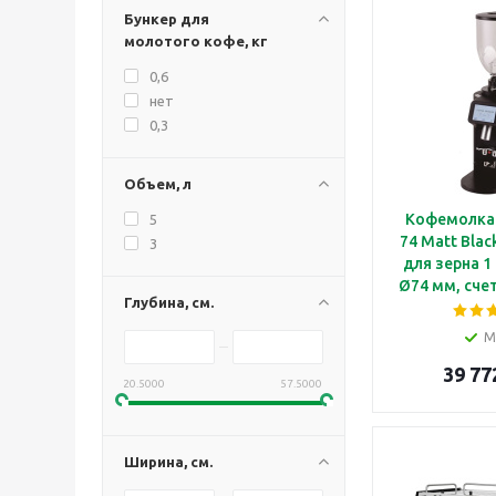
Бункер для
молотого кофе, кг
0,6
нет
0,3
Объем, л
Кофемолка
5
74 Matt Blac
3
для зерна 1
Ø74 мм, сче
Глубина, см.
с черным
корпусом,
М
вре
39 77
20.5000
57.5000
Ширина, см.