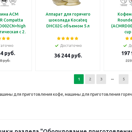
ина ACM
Аппарат для горячего
Кофем
GR Compatta
шоколада Kocateq
Rounde
D002CN+high
DHC02G объемом 5 л
(ACMRD002
тическая с 2
cup
од высокие
полуавтом
шки
группами
таточно
Достаточно
Д
чашки с п
4 руб.
197 
36 244 руб.
8 руб.
223
1
2
3
5
ашины для приготовления кофе, машины для приготовления горяч
ики раздела "Оборудование приготовления