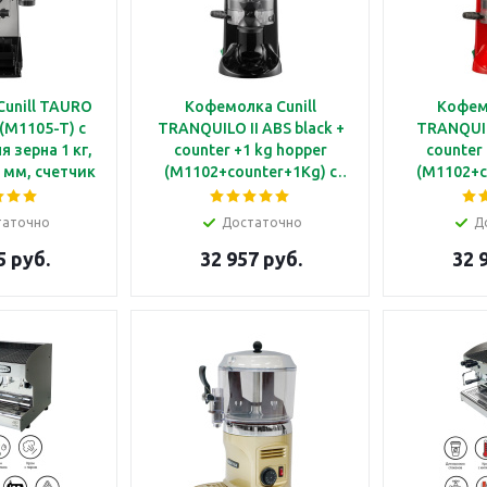
unill TAURO
Кофемолка Cunill
Кофемо
M1105-T) с
TRANQUILO II ABS black +
TRANQUILO
 зерна 1 кг,
counter +1 kg hopper
counter
 мм, счетчик
(M1102+counter+1Kg) с
(M1102+c
корпусом из
увеличенным бункером
увеличен
щей стали
для зерна 1 кг, бункер
для зерн
таточно
Достаточно
Д
для молотого кофе 0.3
для моло
5 руб.
32 957 руб.
32 
кг, жернова Ø60 мм,
кг, жер
счетчик порций, с
счетчи
черным корпусом из ABS
красным
пластика
ABS 