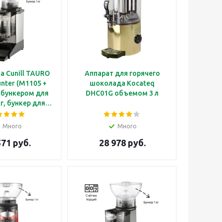
 Cunill TAURO
Аппарат для горячего
nter (M1105 +
шоколада Kocateq
DHC01G объемом 3 л
кг, бункер для
 кофе 0.6 кг,
60 мм, счетчик
Много
Много
с корпусом из
571 руб.
28 978 руб.
еющей стали