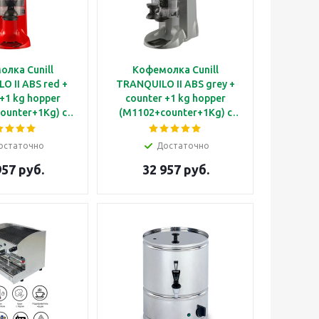
лка Cunill
Кофемолка Cunill
 II ABS red +
TRANQUILO II ABS grey +
 +1 kg hopper
counter +1 kg hopper
ounter+1Kg) с
(M1102+counter+1Kg) с
ным бункером
увеличенным бункером
а 1 кг, бункер
для зерна 1 кг, бункер
остаточно
Достаточно
того кофе 0.3
для молотого кофе 0.3
957 руб.
32 957 руб.
нова Ø60 мм,
кг, жернова Ø60 мм,
к порций, с
счетчик порций, с серым
 корпусом из
корпусом из ABS
пластика
пластика