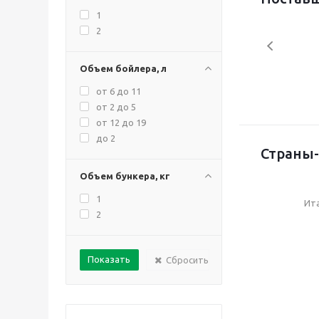
1
2
Объем бойлера, л
от 6 до 11
от 2 до 5
от 12 до 19
до 2
Страны-
Объем бункера, кг
1
Ит
2
Сбросить