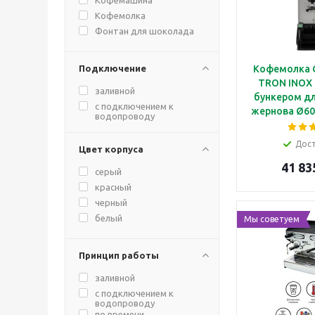
Кофемолка
Фонтан для шоколада
Подключение
Кофемолка C
TRON INOX (
заливной
бункером для
с подключением к
жернова Ø60
водопроводу
порций, с 
нержавею
Дос
Цвет корпуса
41 83
серый
красный
черный
белый
Мы советуем
Принцип работы
заливной
с подключением к
водопроводу
по времени