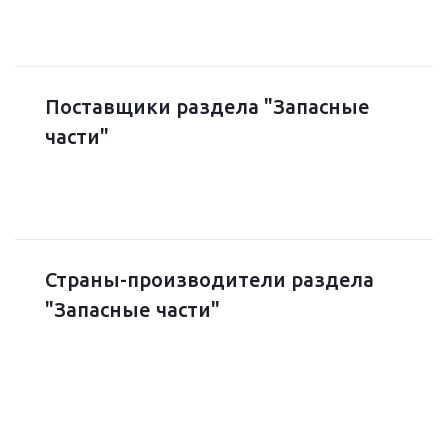
Компрессор
Поставщики раздела "Запасные
подробнее
части"
Конвеер-полотно
Страны-производители раздела
"Запасные части"
подробнее
Конденсатор