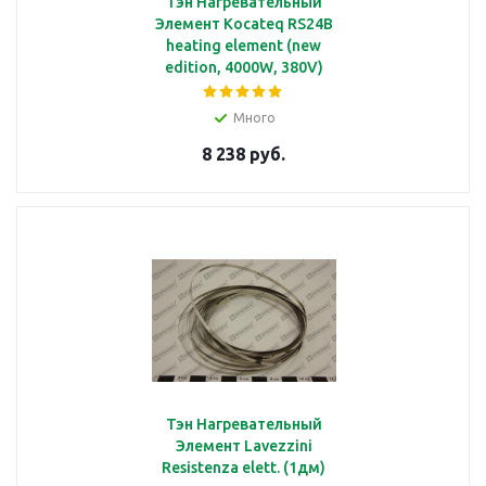
Тэн Нагревательный
Элемент Kocateq RS24B
Клапан
heating element (new
edition, 4000W, 380V)
Много
подробнее
8 238 руб.
Клемма
подробнее
Тэн Нагревательный
Элемент Lavezzini
Ключ
Resistenza elett. (1дм)