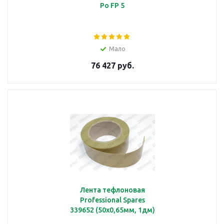
Po FP 5
Вал
Мало
76 427 руб.
подробнее
Вентилятор
подробнее
Лента тефлоновая
Professional Spares
339652 (50x0,65мм, 1дм)