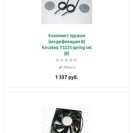
подробнее
Комплект пружин
Испаритель-Конденсатор
(модификации B)
Kocateq TS225 spring set
(B)
подробнее
Много
1 337 руб.
Камень
подробнее