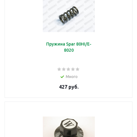
Датчик влажности
Пружина Spar 80HI/E-
подробнее
8020
Много
Датчик движения
427 руб.
подробнее