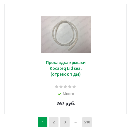
Колодка
подробнее
Прокладка крышки
Kocateq Lid seal
(отрезок 1 дм)
Кольцо
Много
267 руб.
подробнее
1
2
3
510