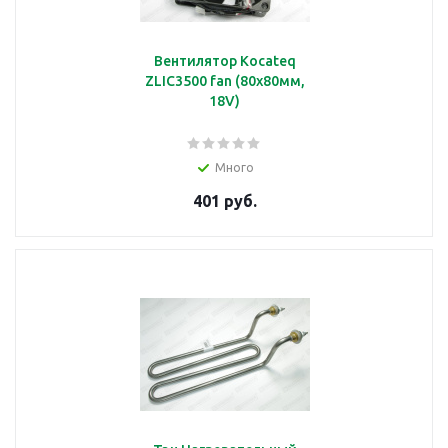
Вентилятор Kocateq
Каплесборник
ZLIC3500 fan (80x80мм,
18V)
подробнее
Много
401 руб.
Катушка
подробнее