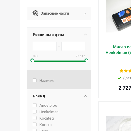
Запасные части
Розничная цена
Масло в
Henkelman (V
783
23 142
Дос
Наличие
2 727
Бренд
Angelo po
Henkelman
Kocateq
Koreco
Spar