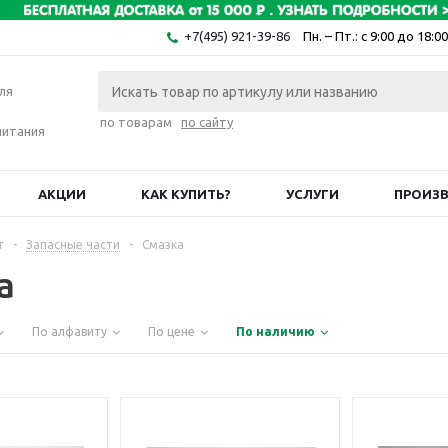
+7(495) 921-39-86
Пн. – Пт.: с 9:00 до 18:00
ля
по товарам
по сайту
питания
АКЦИИ
КАК КУПИТЬ?
УСЛУГИ
ПРОИЗ
г
-
Запасные части
-
Смазка
а
По алфавиту
По цене
По наличию