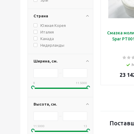
Страна
Южная Корея
Италия
Смазка мол
Канада
Spar PT001
Нидерланды
Ширина, см.
23 14
9
11.5000
Высота, см.
Поставщ
11.5000
13