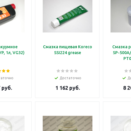
акуумное
Смазка пищевая Koreco
Смазка р
P, 1л, VG32)
SSI224 grease
SP-500A/
PT0
таточно
Достаточно
Д
 руб.
1 162 руб.
8 2