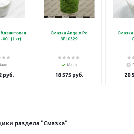
ибденитовая
Смазка Angelo Po
Смазка 
-001 (1 кг)
3FL0329
G
Мало
Мало
2 руб.
18 575 руб.
20 
ики раздела "Смазка"