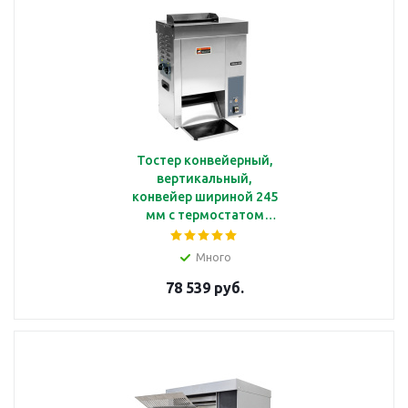
Тостер конвейерный,
вертикальный,
конвейер шириной 245
мм с термостатом
внутри корпуса Kocateq
TT Robo260 M
Много
78 539 руб.