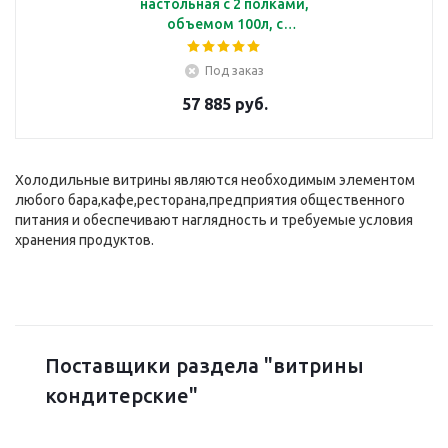
настольная с 2 полками,
объемом 100л, с
подсветкой, корпус из
серебристого пластика
Под заказ
57 885 руб.
Холодильные витрины являются необходимым элементом
любого бара,кафе,ресторана,предприятия общественного
питания и обеспечивают наглядность и требуемые условия
хранения продуктов.
Поставщики раздела "витрины
кондитерские"