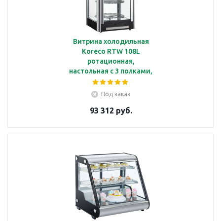
Витрина холодильная
Koreco RTW 108L
ротационная,
настольная с 3 полками,
объемом 108 л, с
подсветкой
Под заказ
93 312 руб.