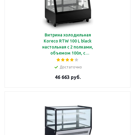
Витрина холодильная
Koreco RTW 100 L black
настольная с 2 полками,
объемом 100л, с
подсветкой, корпус из
черного пластика
Достаточно
46 663 руб.