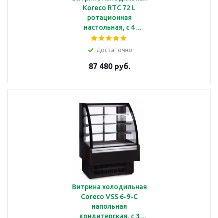
Koreco RTC 72 L
ротационная
настольная, с 4
полками, объемом 72 л,
с подсветкой
Достаточно
87 480 руб.
Витрина холодильная
Coreco VSS 6-9-C
напольная
кондитерская, с 3