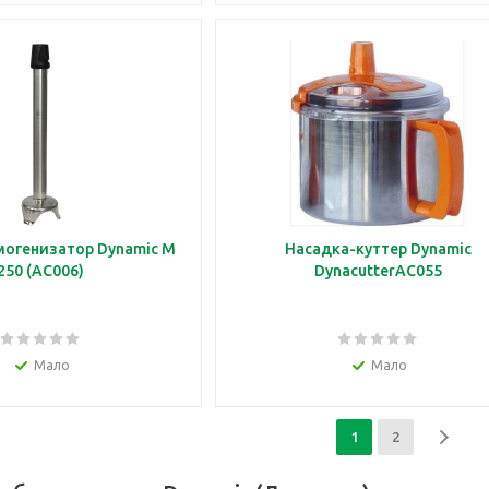
могенизатор Dynamic M
Насадка-куттер Dynamic
250 (AC006)
DynacutterAC055
Мало
Мало
1
2