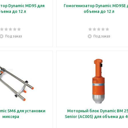
тор Dynamic MD95 для
Гомогенизатор Dynamic MD95E 
ъема до 12 л
объема до 12 л
Под заказ
Под заказ
mic SM6 для установки
Моторный блок Dynamic BM 2
миксера
Senior (AC005) для объема до 4