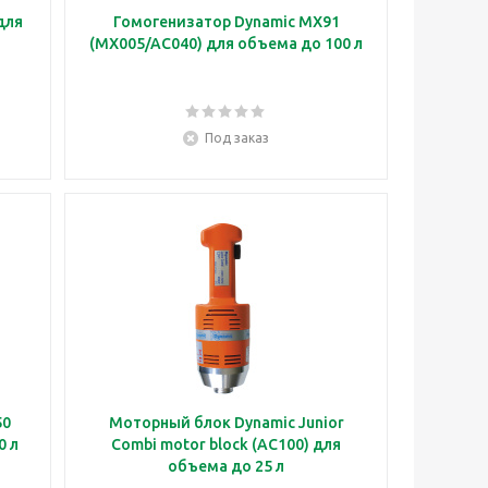
для
Гомогенизатор Dynamic MX91
(MX005/AC040) для объема до 100 л
Под заказ
50
Моторный блок Dynamic Junior
0 л
Combi motor block (AC100) для
объема до 25 л