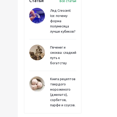
Статьи
Все статьи
Лед Crescent
Ice: почему
форма
полумесяца
лучше кубиков?
Печенег и
смоква: сладкий
путь к
богатству
Книга рецептов
твердого
мороженого
(джелато),
сорбетов,
парфе и соусов.