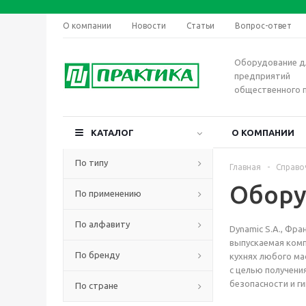
О компании
Новости
Статьи
Вопрос-ответ
Оборудование д
предприятий
общественного 
КАТАЛОГ
О КОМПАНИИ
По типу
Главная
-
Справо
Обору
По применению
По алфавиту
Dynamic S.A., Фр
выпускаемая комп
По бренду
кухнях любого ма
с целью получени
безопасности и г
По стране