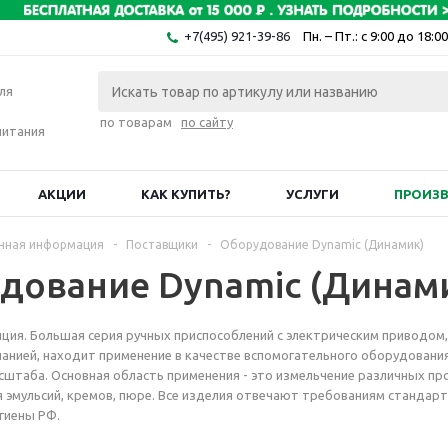
+7(495) 921-39-86
Пн. – Пт.: с 9:00 до 18:00
ля
по товарам
по сайту
питания
АКЦИИ
КАК КУПИТЬ?
УСЛУГИ
ПРОИЗ
чная информация
-
Поставщики
-
Оборудование Dynamic (Динамик)
дование Dynamic (Динам
анция. Большая серия ручных приспособлений с электрическим приводом,
анией, находит применение в качестве вспомогательного оборудования
сштаба. Основная область применения - это измельчение различных п
я эмульсий, кремов, пюре. Все изделия отвечают требованиям стандар
игиены РФ.