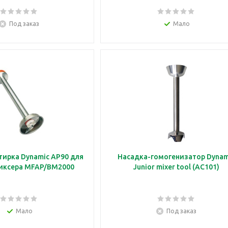
Под заказ
Мало
тирка Dynamic AP90 для
Насадка-гомогенизатор Dynam
миксера MFAP/BM2000
Junior mixer tool (AC101)
Мало
Под заказ