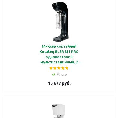
Миксер коктейлей
Kocateq BLER M1 PRO
однопостовой
мультистадийный, 2
стакана по 1 л, 3
насадки
Много
15 677 руб.