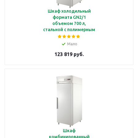
Шкаф холодильный
формата GN2/1
объемом 700 л,
стальной с полимерным
покрытием Полаир
CV107S
Мало
123 819 руб.
Шкаф
комбинированный