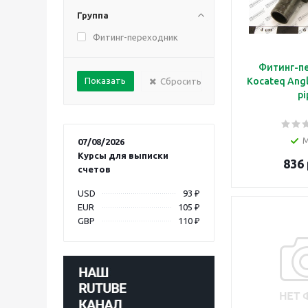
Группа
Фитинг-переходник
Фитинг-п
Kocateq Angl
Сбросить
pi
07/08/2026
Курсы для выписки
836 
счетов
USD
93 ₽
EUR
105 ₽
GBP
110 ₽