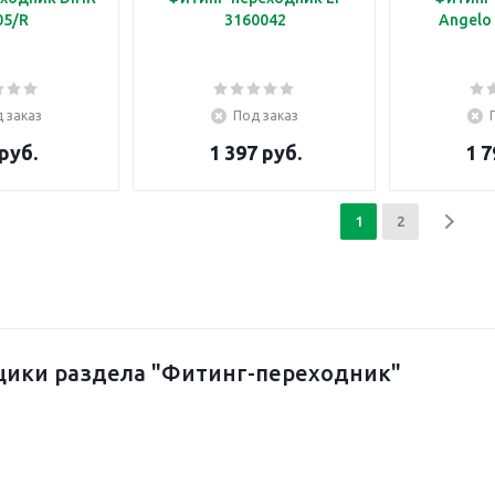
05/R
3160042
Angelo
 заказ
Под заказ
руб.
1 397 руб.
1 7
1
2
ики раздела "Фитинг-переходник"