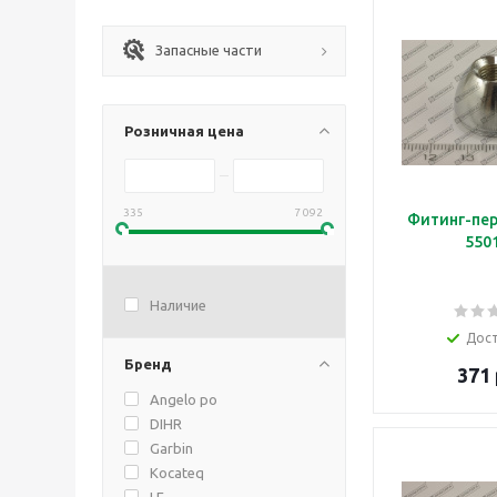
Запасные части
Розничная цена
335
7 092
Фитинг-пер
550
Наличие
Дос
Бренд
371 
Angelo po
DIHR
Garbin
Kocateq
LF