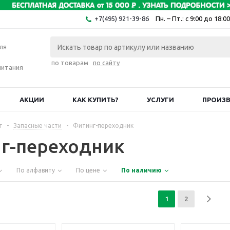
+7(495) 921-39-86
Пн. – Пт.: с 9:00 до 18:00
ля
по товарам
по сайту
питания
АКЦИИ
КАК КУПИТЬ?
УСЛУГИ
ПРОИЗ
г
-
Запасные части
-
Фитинг-переходник
г-переходник
По алфавиту
По цене
По наличию
1
2