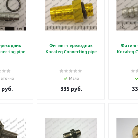
ереходник
Фитинг-переходник
Фитинг
necting pipe
Kocateq Connecting pipe
Kocateq C
таточно
Мало
 руб.
335 руб.
33