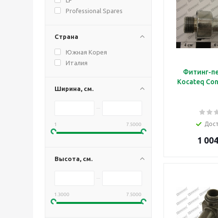
Professional Spares
Страна
Южная Корея
Италия
Фитинг-п
Kocateq Con
Ширина, см.
Дос
1
7.5000
1 004
Высота, см.
1.3000
7.5000