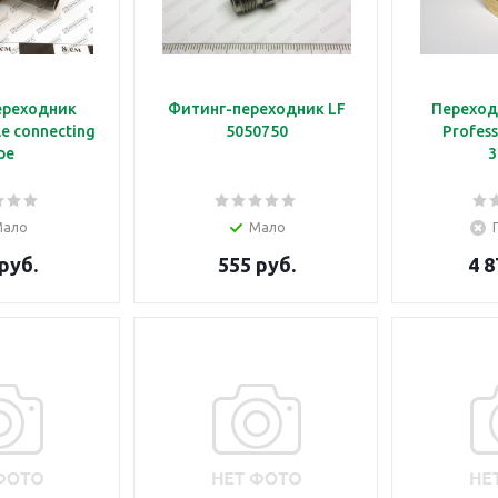
ереходник
Фитинг-переходник LF
Переходн
e connecting
5050750
Profess
pe
3
Мало
Мало
руб.
555 руб.
4 8