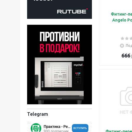
Фитинг-п
Angelo P
Под
666 
Telegram
Фитинг-пере