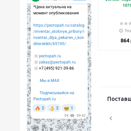
107
Под
864 
Поставщ