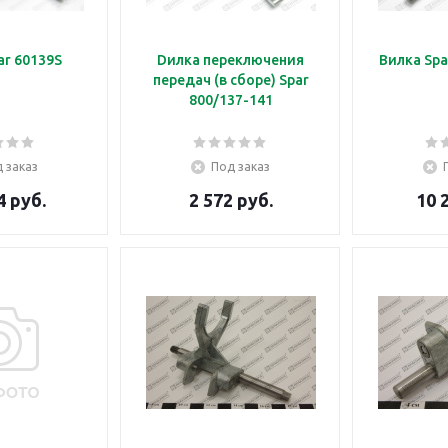
ar 60139S
Dилка переключения
Вилка Spa
передач (в сборе) Spar
800/137-141
 заказ
Под заказ
4 руб.
2 572 руб.
10 