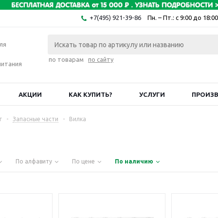
+7(495) 921-39-86
Пн. – Пт.: с 9:00 до 18:00
ля
по товарам
по сайту
питания
АКЦИИ
КАК КУПИТЬ?
УСЛУГИ
ПРОИЗ
г
-
Запасные части
-
Вилка
По алфавиту
По цене
По наличию