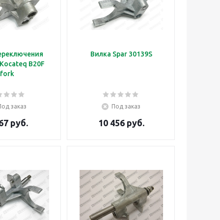
ереключения
Вилка Spar 30139S
Kocateq B20F
fork
Под заказ
Под заказ
67 руб.
10 456 руб.