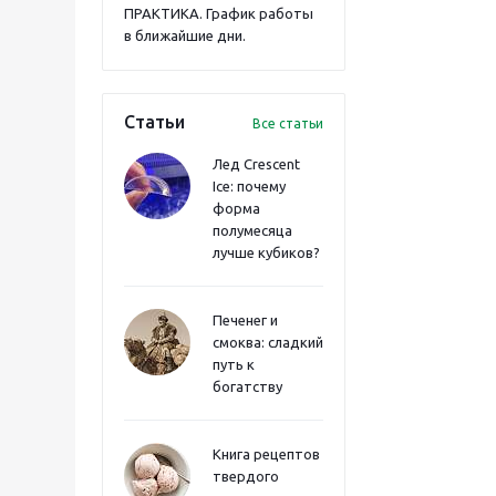
ПРАКТИКА. График работы
в ближайшие дни.
Статьи
Все статьи
Лед Crescent
Ice: почему
форма
полумесяца
лучше кубиков?
Печенег и
смоква: сладкий
путь к
богатству
Книга рецептов
твердого