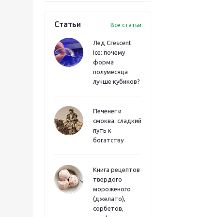
Статьи
Все статьи
Лед Crescent
Ice: почему
форма
полумесяца
лучше кубиков?
Печенег и
смоква: сладкий
путь к
богатству
Книга рецептов
твердого
мороженого
(джелато),
сорбетов,