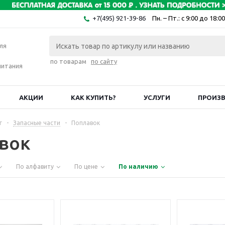
+7(495) 921-39-86
Пн. – Пт.: с 9:00 до 18:00
ля
по товарам
по сайту
питания
АКЦИИ
КАК КУПИТЬ?
УСЛУГИ
ПРОИЗ
г
-
Запасные части
-
Поплавок
вок
По алфавиту
По цене
По наличию