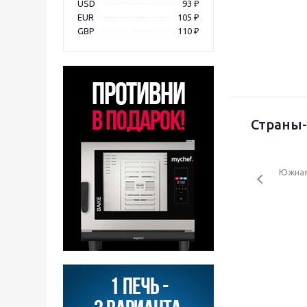
USD
93 ₽
EUR
105 ₽
GBP
110 ₽
Страны-
Южная