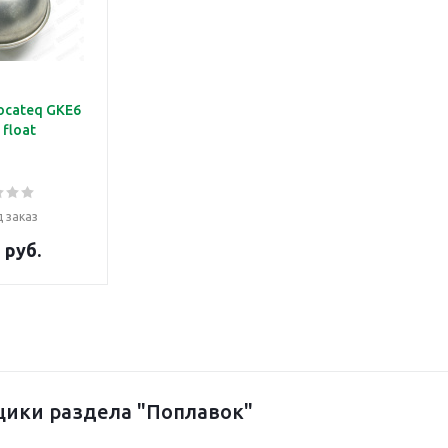
ocateq GKE6
 float
 заказ
 руб.
ики раздела "Поплавок"