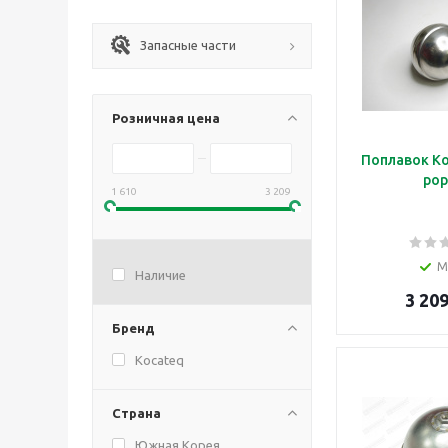
Запасные части
Розничная цена
Поплавок Ko
pop
1 610
3 209
М
Наличие
3 209
Бренд
Kocateq
Страна
Южная Корея