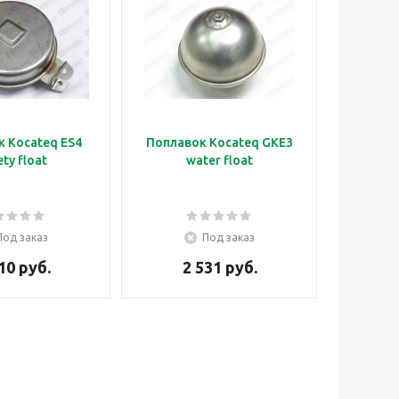
 Kocateq ES4
Поплавок Kocateq GKE3
ety float
water float
Под заказ
Под заказ
10 руб.
2 531 руб.