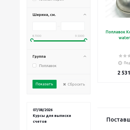
Ширина, см.
Поплавок K
8.7000
9.5000
water
Группа
Под
Поплавок
2 531
Сбросить
07/08/2026
Курсы для выписки
Поставщ
счетов