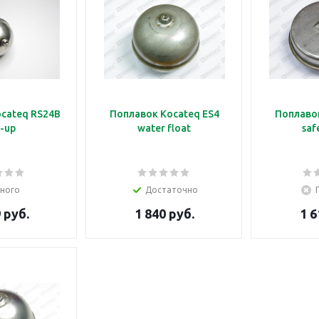
cateq RS24B
Поплавок Kocateq ES4
Поплавок
-up
water float
saf
ного
Достаточно
 руб.
1 840 руб.
1 6