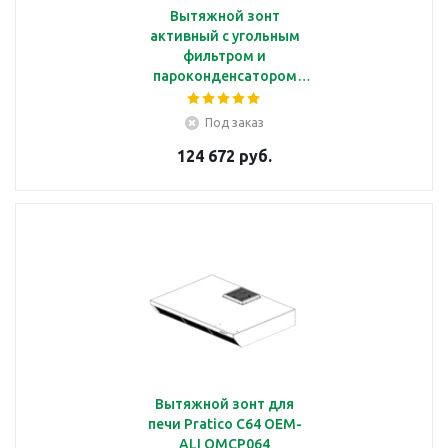
Вытяжной зонт
активный с угольным
фильтром и
пароконденсатором
для печи ALFA420, 425,
625, 1035, 144 Smeg
Под заказ
K4610X
124 672 руб.
Вытяжной зонт для
печи Pratico C64 OEM-
ALI OMCP064