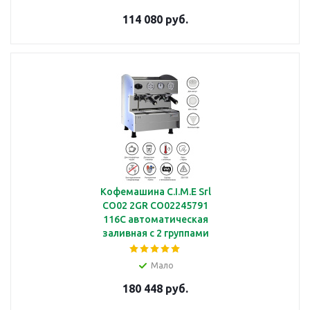
114 080 руб.
Кофемашина C.I.M.E Srl
CO02 2GR CO02245791
116C автоматическая
заливная с 2 группами
Мало
180 448 руб.