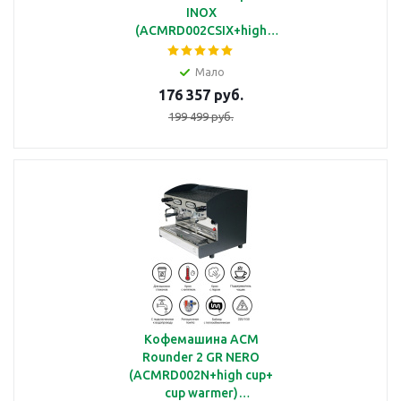
INOX
(ACMRD002CSIX+high
cup)
полуавтоматическая с 2
Мало
группами под высокие
176 357 руб.
чашки
199 499 руб.
Кофемашина ACM
Rounder 2 GR NERO
(ACMRD002N+high cup+
cup warmer)