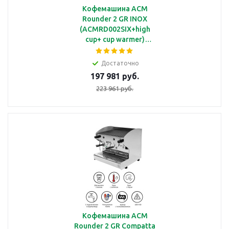
Кофемашина ACM
Rounder 2 GR INOX
(ACMRD002SIX+high
cup+ cup warmer)
полуавтоматическая с 2
группами под высокие
Достаточно
чашки с
197 981 руб.
подогревателем чашек
223 961 руб.
Кофемашина ACM
Rounder 2 GR Compatta