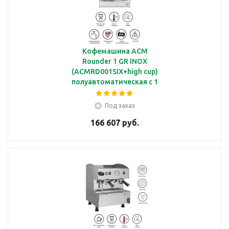
Кофемашина ACM
Rounder 1 GR INOX
(ACMRD001SIX+high cup)
полуавтоматическая с 1
группой под высокие
чашки
Под заказ
166 607 руб.