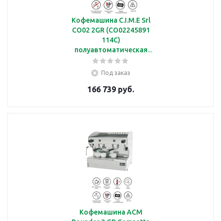
Кофемашина C.I.M.E Srl
CO02 2GR (CO02245891
114C)
полуавтоматическая
заливная с 2 группами
Под заказ
166 739 руб.
Кофемашина ACM