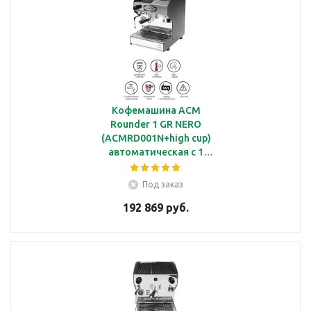
Кофемашина ACM
Rounder 1 GR NERO
(ACMRD001N+high cup)
автоматическая с 1
группой под высокие
чашки
Под заказ
192 869 руб.