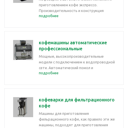
приготовлением кофе экспрессо.
Производительность и конструкция
подробнее
рассчитаны на не интенсивную
эксплуатацию.
кофемашины автоматические
профессиональные
Мощные, высокопроизводительные
модели с подключением к водопроводной
сети. Автоматический помол и
подробнее
приготовление кофе, развитые
возможности программирования и
учетные функции реализованные в
электронных контроллерах.
кофеварки для фильтрационного
кофе
Машины для приготовления
фильрационного кофе, как правило эти же
машины, подходят для приготовления