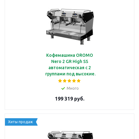
Кофемашина OROMO
Nero 2 GR High SS
автоматическая с 2
группами под высокие
чашки,
мультибойлерная, PID
Много
регулятор, стальной
199 319 руб.
корпус из зеркальной
стали
Хиты продаж