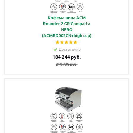
Кофемашина ACM
Rounder 2 GR Compatta
NERO
(ACMRD002CN+high cup)
автоматическая с 2
группами под высокие
Достаточно
чашки
184 244 руб.
210 738 руб.