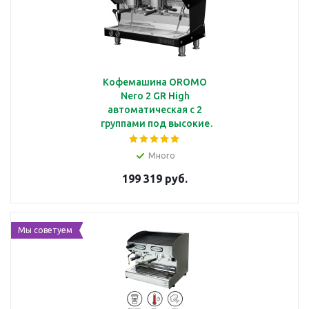
Кофемашина OROMO
Nero 2 GR High
автоматическая с 2
группами под высокие
чашки,
мультибойлерная, PID
Много
регулятор, черный
199 319 руб.
матовый стальной
корпус
Мы советуем