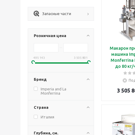
Запасные части
Розничная цена
Макарон пр
машина Imp
495 143
3 505 801
Monferrina 
до 80 кг/
тестомесам
ширина раск
Бренд
Под
узел для
Imperia and La
3 505 8
равиоли
Monferrina
Страна
Италия
Глубина, см.