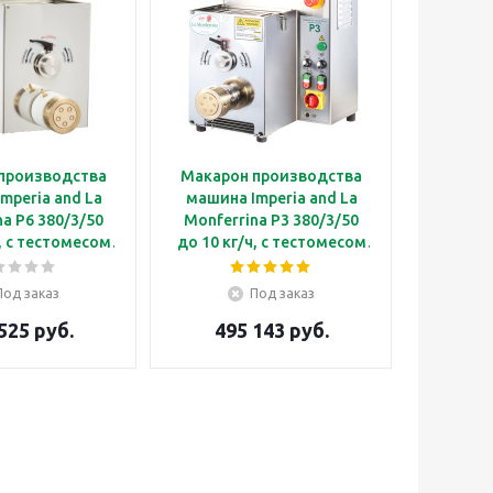
производства
Макарон производства
mperia and La
машина Imperia and La
na P6 380/3/50
Monferrina P3 380/3/50
ч, с тестомесом
до 10 кг/ч, с тестомесом
без фильер и
3 кг, без фильер и
асадок
насадок
Под заказ
Под заказ
525 руб.
495 143 руб.