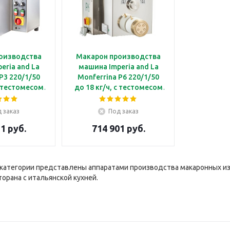
оизводства
Макарон производства
eria and La
машина Imperia and La
P3 220/1/50
Monferrina P6 220/1/50
с тестомесом
до 18 кг/ч, с тестомесом
 фильер и
6 кг, без фильер и
адок
насадок
 заказ
Под заказ
1 руб.
714 901 руб.
категории представлены аппаратами производства макаронных и
орана с итальянской кухней.