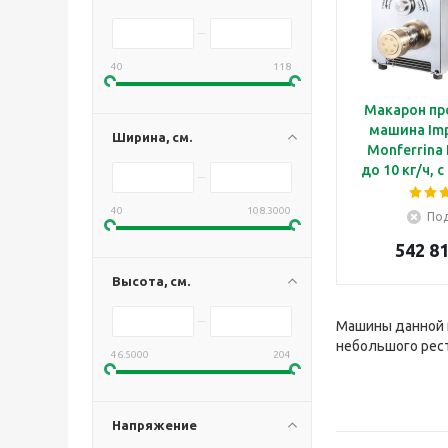
40
118
Макарон пр
машина Imp
Ширина, см.
Monferrina 
до 10 кг/ч, 
3 кг, без
нас
40
108.3000
Под
542 81
Высота, см.
Машины данной 
небольшого рест
46.5000
204
Напряжение