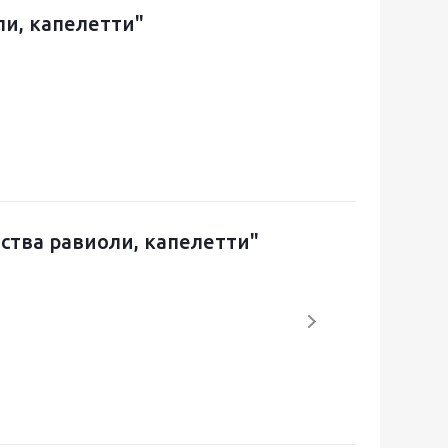
и, капелетти"
тва равиоли, капелетти"