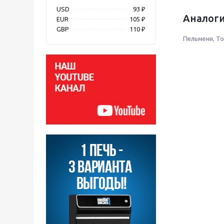
USD
93 ₽
Аналоги
EUR
105 ₽
GBP
110 ₽
Пельмени
,
То