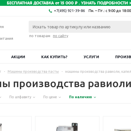
+7(495) 921-39-86
Пн. – Пт.: с 9:00 до 18:00
ля
по товарам
по сайту
питания
АКЦИИ
КАК КУПИТЬ?
УСЛУГИ
ПРОИЗ
г
-
Машины производства пасты
-
машины производства равиоли, капе
ы производства равиоли
По алфавиту
По цене
По наличию