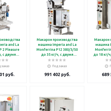
оизводства
Макарон производства
Макарон 
eria and La
машина Imperia and La
машина I
P 2 Pleasure
Monferrina P12 380/3/50
Monferri
ч, c двумя
до 35 кг/ч, c двумя
до 18 кг/
и на 8+8кг,
тестомесами на 6+6кг,
6 кг, 
атки 167 мм,
без фильер и насадок
н
 заказ
Под заказ
 начинки
01 руб.
991 402 руб.
689 
 на 4 кг