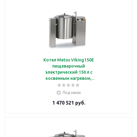
Котел Metos Viking150E
пищеварочный
электрический 150 л с
косвенным нагревом,
мешалкой и
опрокидыванием
Под заказ
1 470 521 руб.