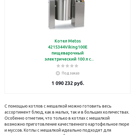
Котел Metos
4215344Viking100E
пищеварочный
электрический 100 л с
косвенным нагревом,
мешалкой и
Под заказ
опрокидыванием
1 090 232 руб.
С помощью котлов с мешалкой можно готовить весь
ассортимент блюд, как в малых, так и в больших количествах.
Особенно отметим, что только в котлах с мешалкой
возможно приготовление качественного картофельное пюре
и муссов. Котлы с мешалкой идеально подходят для