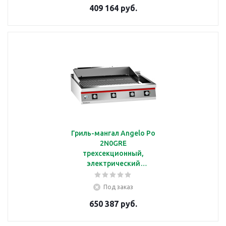
409 164 руб.
Гриль-мангал Angelo Po
2N0GRE
трехсекционный,
электрический
водяной, линия
ICON9000
Под заказ
650 387 руб.