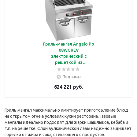
Гриль-мангал Angelo Po
08WGREV
электрический с
решеткой из
эмалированного чугуна,
линия Omega
Под заказ
624 221 руб.
Гриль мангал максимально имитирует приготовление блюд
на открытом огне в условиях кухни ресторана. Газовые
мангалы идеально подходят для жарки шашлыков, кебаба и
т.п. на решетке. Слой вулканической лавы надежно защищает
горелки от жира и сока, стекающего с продуктов.