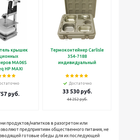
тель крышек
Термоконтейнер Carlisle
ционных
354-7188
неров MA06S
индивидуальный
eq HP MAXI
остаточно
Достаточно
33 530 руб.
757 руб.
44 252 руб.
и продуктов/напитков в разогретом или
зволяют предприятиям общественного питания, не
оизводящей готовые обеды для их последующей