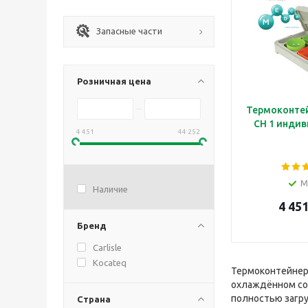
Запасные части
Розничная цена
Термоконтей
CH 1 инди
4 451
44 252
М
Наличие
4 451
Бренд
Carlisle
Kocateq
Термоконтейнер
охлаждённом со
полностью загр
Страна