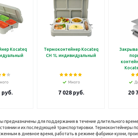
нер Kocateq
Термоконтейнер Kocateq
Закрыва
видуальный
CH 1L индивидуальный
пор
контей
Kocat
ного
Много
Д
 руб.
7 028 руб.
20 
ы предназначены для поддержания в течение длительного времен
стоянии и их последующей транспортировки. Термоконтейнеры по
уженным в дневное время, работать в режиме фабрики-кухни, пр