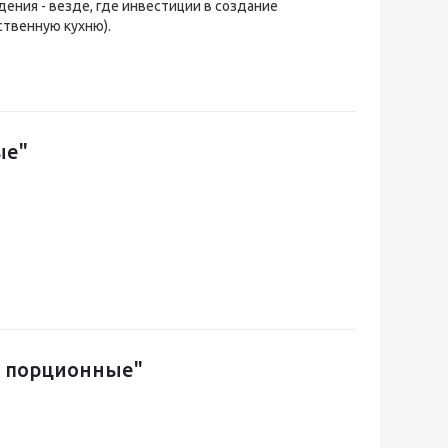
ения - везде, где инвестиции в создание
ственную кухню).
ые"
ы порционные"