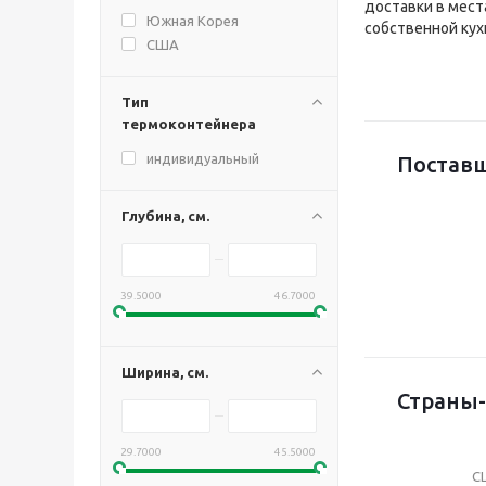
доставки в мест
Южная Корея
собственной кух
США
Тип
термоконтейнера
индивидуальный
Постав
Глубина, см.
39.5000
46.7000
Ширина, см.
Страны
29.7000
45.5000
С