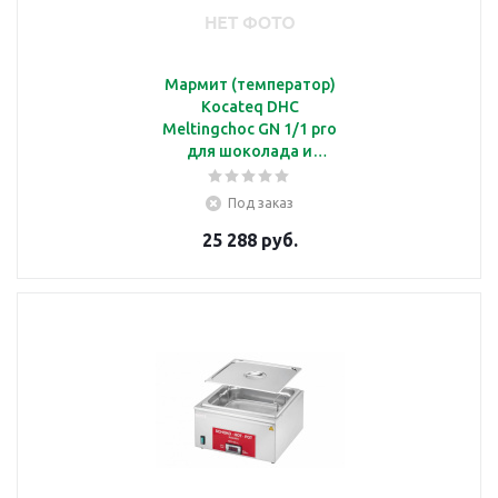
Мармит (температор)
Kocateq DHC
Meltingchoc GN 1/1 pro
для шоколада и
глазурей, с 1 ванной
GN1/1, электронный
Под заказ
термостат, термощуп
25 288 руб.