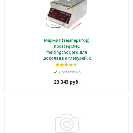
Мармит (температор)
Kocateq DHC
meltingchoc pro для
шоколада и глазурей, с
1 ванной GN2/3,
электронный
Достаточно
термостат, термощуп
23 343 руб.