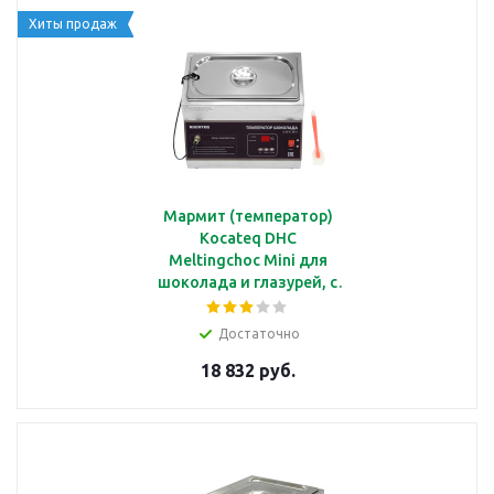
Хиты продаж
Мармит (температор)
Kocateq DHC
Meltingchoc Mini для
шоколада и глазурей, с
1 ванной GN1/3,
электронный
Достаточно
термостат, термощуп
18 832 руб.