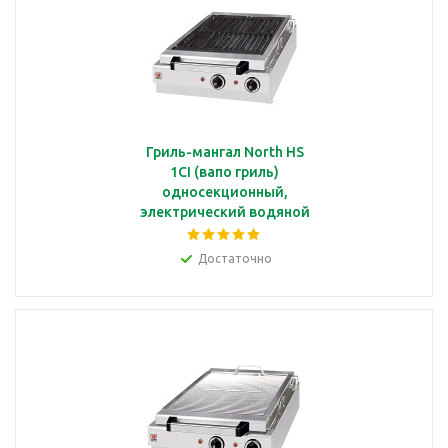
Гриль-мангал North HS
1CI (вапо гриль)
односекционный,
электрический водяной
с чугунной решеткой
41*34 см
Достаточно