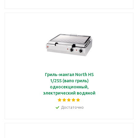
Гриль-мангал North HS
1/2SS (вапо гриль)
односекционный,
электрический водяной
с прутковой решеткой
60*34 см
Достаточно