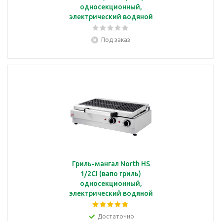
односекционный,
электрический водяной
с решеткой-ТЭНом
56,5*47,5 см
Под заказ
Гриль-мангал North HS
1/2CI (вапо гриль)
односекционный,
электрический водяной
с чугунной решеткой
60*34 см
Достаточно