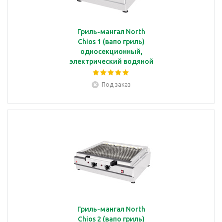
Гриль-мангал North
Chios 1 (вапо гриль)
односекционный,
электрический водяной
с решеткой-ТЭНом
28,5*47,5 см
Под заказ
Гриль-мангал North
Chios 2 (вапо гриль)