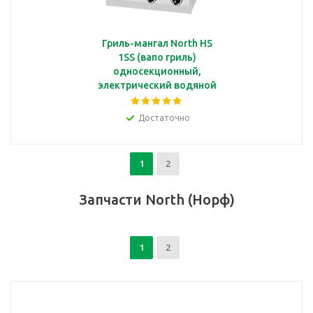
Гриль-мангал North HS
1SS (вапо гриль)
односекционный,
электрический водяной
с прутковой решеткой
41*34 см
Достаточно
1
2
Запчасти North (Норф)
1
2