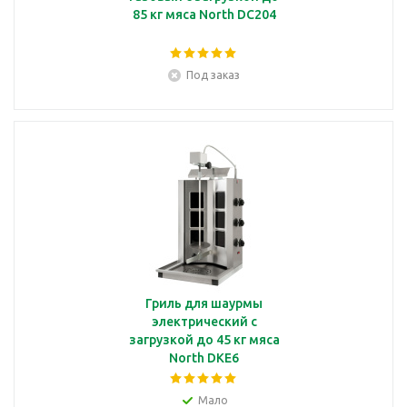
85 кг мяса North DC204
Под заказ
Гриль для шаурмы
электрический с
загрузкой до 45 кг мяса
North DKE6
Мало