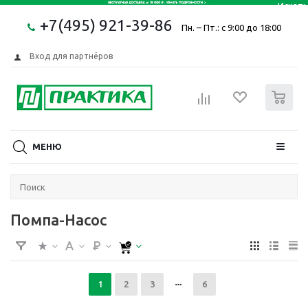
+7(495) 921-39-86
Пн. – Пт.: с 9:00 до 18:00
Вход для партнёров
0
МЕНЮ
Помпа-Насос
1
2
3
6