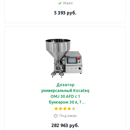
Мало
5 393 руб.
Дозатор
универсальный Kocateq
OMJ 30 AFD с 1
бункером 30 л, 7
насадок + 6 игл в
комплекте
Под заказ
282 963 руб.