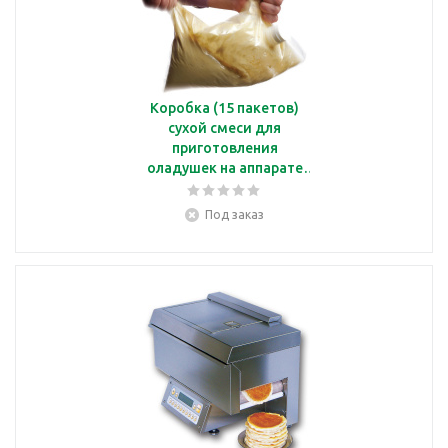
Коробка (15 пакетов)
сухой смеси для
приготовления
оладушек на аппарате
Popcake
Popcakepancakemix
Под заказ