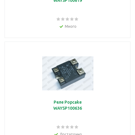
WAYSP100619
Много
Реле Popcake
WAYSP100636
Достаточно