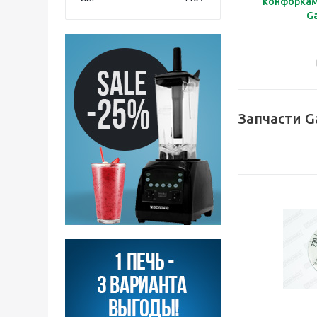
конфоркам
Ga
Запчасти G