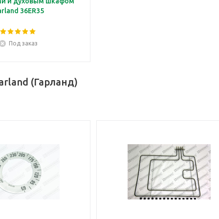
и и духовым шкафом
rland 36ER35
Под заказ
arland (Гарланд)