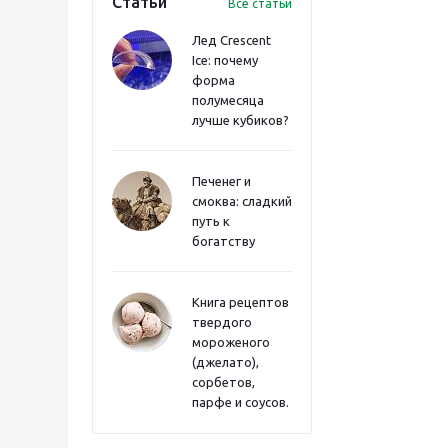
Статьи
Все статьи
Лед Crescent
Ice: почему
форма
полумесяца
лучше кубиков?
Печенег и
смоква: сладкий
путь к
богатству
Книга рецептов
твердого
мороженого
(джелато),
сорбетов,
парфе и соусов.