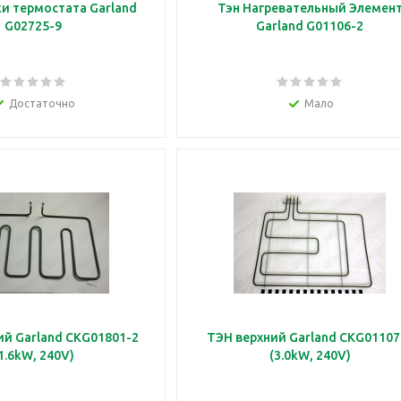
и термостата Garland
Тэн Нагревательный Элемен
G02725-9
Garland G01106-2
Достаточно
Мало
й Garland CKG01801-2
ТЭН верхний Garland CKG01107
1.6kW, 240V)
(3.0kW, 240V)