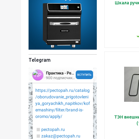
Шкала ручк
Telegram
ТЭН внешни
(