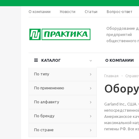
О компании
Новости
Статьи
Вопрос-ответ
Оборудование д
предприятий
общественного 
КАТАЛОГ
О КОМПАНИИ
По типу
Главная
-
Справо
Обору
По применению
По алфавиту
Garland Inc., СШ
непосредственной
По бренду
Американское ка
максимальной наг
гигиены РФ. Все 
По стране