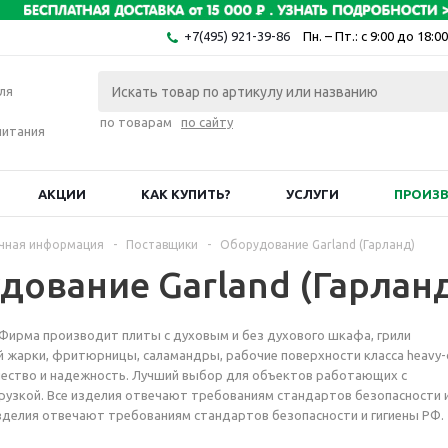
+7(495) 921-39-86
Пн. – Пт.: с 9:00 до 18:00
ля
по товарам
по сайту
питания
АКЦИИ
КАК КУПИТЬ?
УСЛУГИ
ПРОИЗ
чная информация
-
Поставщики
-
Оборудование Garland (Гарланд)
дование Garland (Гарлан
А. Фирма производит плиты с духовым и без духового шкафа, грили
 жарки, фритюрницы, саламандры, рабочие поверхности класса heavy-d
чество и надежность. Лучший выбор для объектов работающих с
рузкой. Все изделия отвечают требованиям стандартов безопасности 
изделия отвечают требованиям стандартов безопасности и гигиены РФ.